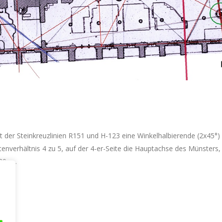
er Stein­kreuzli­nien R151 und H-123 eine Win­kelhalbie­rende (2x45°
nverhältnis 4 zu 5, auf der 4-er-Seite die Hauptachse des Münsters,
0 =...