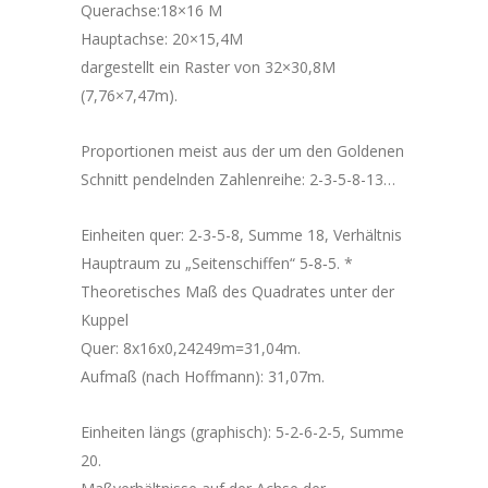
Querachse:18×16 M
Hauptachse: 20×15,4M
dargestellt ein Raster von 32×30,8M
(7,76×7,47m).
Proportionen meist aus der um den Goldenen
Schnitt pendelnden Zahlenreihe: 2-3-5-8-13…
Einheiten quer: 2-3-5-8, Summe 18, Verhältnis
Hauptraum zu „Seitenschiffen“ 5‑8‑5. *
Theoretisches Maß des Quadrates unter der
Kuppel
Quer: 8x16x0,24249m=31,04m.
Aufmaß (nach Hoffmann): 31,07m.
Einheiten längs (graphisch): 5-2-6-2-5, Summe
20.